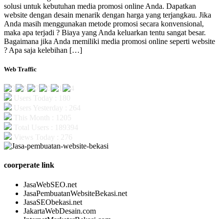
solusi untuk kebutuhan media promosi online Anda. Dapatkan
website dengan desain menarik dengan harga yang terjangkau. Jika
Anda masih menggunakan metode promosi secara konvensional,
maka apa terjadi ? Biaya yang Anda keluarkan tentu sangat besar.
Bagaimana jika Anda memiliki media promosi online seperti website
? Apa saja kelebihan […]
Web Traffic
Users Today : 180
Users Yesterday : 264
This Month : 1205
Total Users : 189394
Views Today : 276
coorperate link
JasaWebSEO.net
JasaPembuatanWebsiteBekasi.net
JasaSEObekasi.net
JakartaWebDesain.com