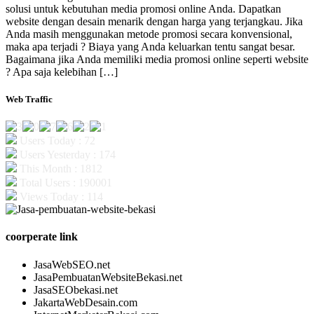
solusi untuk kebutuhan media promosi online Anda. Dapatkan
website dengan desain menarik dengan harga yang terjangkau. Jika
Anda masih menggunakan metode promosi secara konvensional,
maka apa terjadi ? Biaya yang Anda keluarkan tentu sangat besar.
Bagaimana jika Anda memiliki media promosi online seperti website
? Apa saja kelebihan […]
Web Traffic
Users Today : 72
Users Yesterday : 174
This Month : 1812
Total Users : 190001
Views Today : 114
coorperate link
JasaWebSEO.net
JasaPembuatanWebsiteBekasi.net
JasaSEObekasi.net
JakartaWebDesain.com