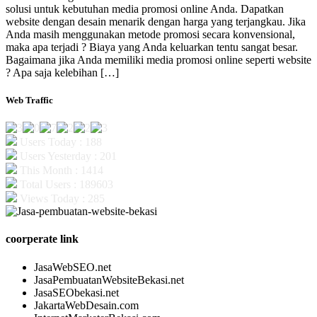
solusi untuk kebutuhan media promosi online Anda. Dapatkan
website dengan desain menarik dengan harga yang terjangkau. Jika
Anda masih menggunakan metode promosi secara konvensional,
maka apa terjadi ? Biaya yang Anda keluarkan tentu sangat besar.
Bagaimana jika Anda memiliki media promosi online seperti website
? Apa saja kelebihan […]
Web Traffic
Users Today : 188
Users Yesterday : 201
This Month : 1414
Total Users : 189603
Views Today : 285
coorperate link
JasaWebSEO.net
JasaPembuatanWebsiteBekasi.net
JasaSEObekasi.net
JakartaWebDesain.com