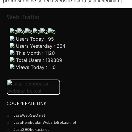
promosi online seperti website ? Apa saja kelebihan […]
Web Traffic
Users Today : 95
Users Yesterday : 264
This Month : 1120
Total Users : 189309
Views Today : 110
COORPERATE LINK
JasaWebSEO.net
JasaPembuatanWebsiteBekasi.net
JasaSEObekasi.net