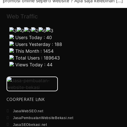
promosi online seperti website ? Apa saja kelebihan […]
Web Traffic
Users Today : 40
Users Yesterday : 188
This Month : 1454
Total Users : 189643
Views Today : 44
COORPERATE LINK
JasaWebSEO.net
JasaPembuatanWebsiteBekasi.net
JasaSEObekasi.net