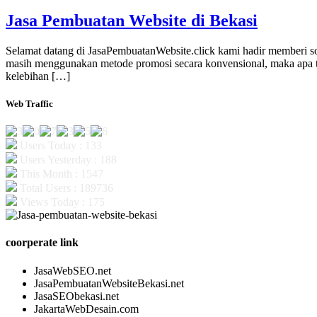
Jasa Pembuatan Website di Bekasi
Selamat datang di JasaPembuatanWebsite.click kami hadir memberi s
masih menggunakan metode promosi secara konvensional, maka apa ter
kelebihan […]
Web Traffic
Users Today : 133
Users Yesterday : 188
This Month : 1547
Total Users : 189736
Views Today : 175
coorperate link
JasaWebSEO.net
JasaPembuatanWebsiteBekasi.net
JasaSEObekasi.net
JakartaWebDesain.com