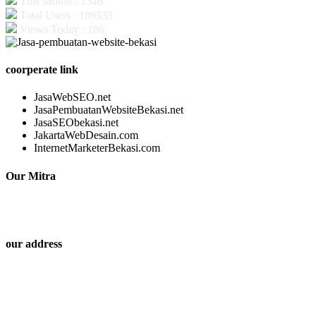
This Month : 1346
Total Users : 189535
Views Today : 186
coorperate link
JasaWebSEO.net
JasaPembuatanWebsiteBekasi.net
JasaSEObekasi.net
JakartaWebDesain.com
InternetMarketerBekasi.com
Our Mitra
our address