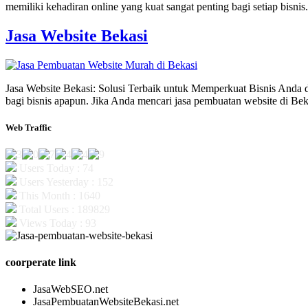
memiliki kehadiran online yang kuat sangat penting bagi setiap bisn
Jasa Website Bekasi
Jasa Website Bekasi: Solusi Terbaik untuk Memperkuat Bisnis Anda d
bagi bisnis apapun. Jika Anda mencari jasa pembuatan website di B
Web Traffic
Users Today : 74
Users Yesterday : 152
This Month : 1640
Total Users : 189829
Views Today : 93
coorperate link
JasaWebSEO.net
JasaPembuatanWebsiteBekasi.net