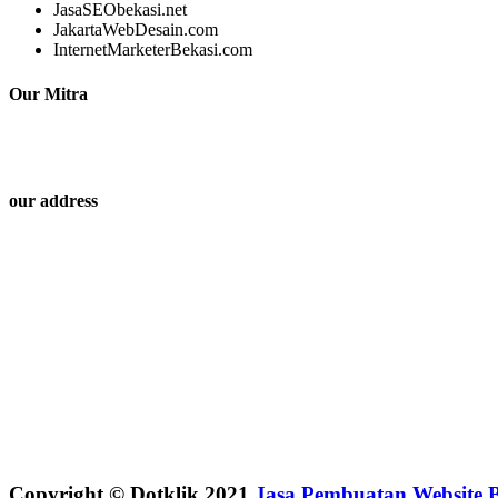
JasaSEObekasi.net
JakartaWebDesain.com
InternetMarketerBekasi.com
Our Mitra
our address
Copyright © Dotklik 2021
Jasa Pembuatan Website B