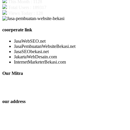
This Month : 1128
Total Users : 189317
Views Today : 128
coorperate link
JasaWebSEO.net
JasaPembuatanWebsiteBekasi.net
JasaSEObekasi.net
JakartaWebDesain.com
InternetMarketerBekasi.com
Our Mitra
our address