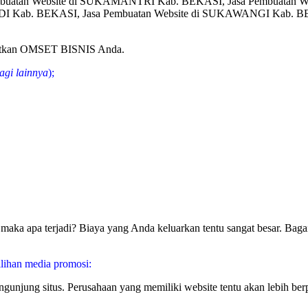
mbuatan Website di SUKAMANTRI Kab. BEKASI, Jasa Pembuatan W
 Kab. BEKASI, Jasa Pembuatan Website di SUKAWANGI Kab. BE
gkatkan OMSET BISNIS Anda.
agi lainnya
);
aka apa terjadi? Biaya yang Anda keluarkan tentu sangat besar. Bagai
lihan media promosi:
pengunjung situs. Perusahaan yang memiliki website tentu akan lebih 