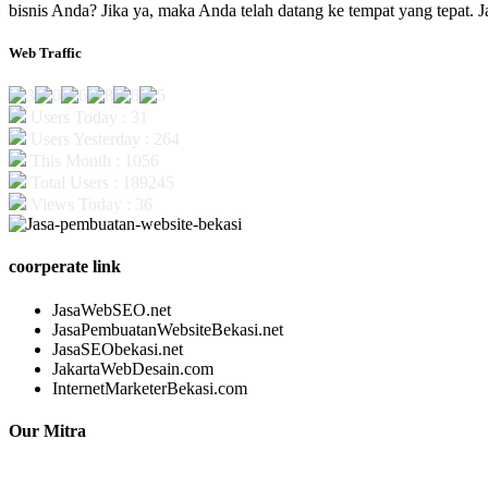
bisnis Anda? Jika ya, maka Anda telah datang ke tempat yang tepat.
Web Traffic
Users Today : 31
Users Yesterday : 264
This Month : 1056
Total Users : 189245
Views Today : 36
coorperate link
JasaWebSEO.net
JasaPembuatanWebsiteBekasi.net
JasaSEObekasi.net
JakartaWebDesain.com
InternetMarketerBekasi.com
Our Mitra