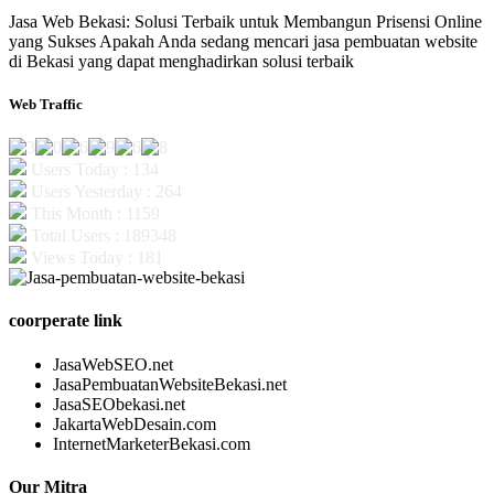
Jasa Web Bekasi: Solusi Terbaik untuk Membangun Prisensi Online
yang Sukses Apakah Anda sedang mencari jasa pembuatan website
di Bekasi yang dapat menghadirkan solusi terbaik
Web Traffic
Users Today : 134
Users Yesterday : 264
This Month : 1159
Total Users : 189348
Views Today : 181
coorperate link
JasaWebSEO.net
JasaPembuatanWebsiteBekasi.net
JasaSEObekasi.net
JakartaWebDesain.com
InternetMarketerBekasi.com
Our Mitra