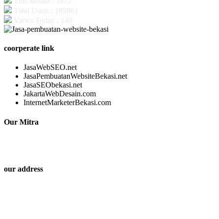
This Month : 1672
Total Users : 189861
Views Today : 149
coorperate link
JasaWebSEO.net
JasaPembuatanWebsiteBekasi.net
JasaSEObekasi.net
JakartaWebDesain.com
InternetMarketerBekasi.com
Our Mitra
our address