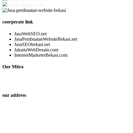
Views Today : 174
coorperate link
JasaWebSEO.net
JasaPembuatanWebsiteBekasi.net
JasaSEObekasi.net
JakartaWebDesain.com
InternetMarketerBekasi.com
Our Mitra
our address