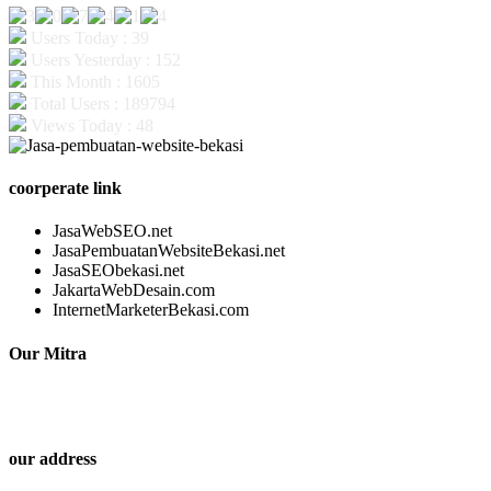
Users Today : 39
Users Yesterday : 152
This Month : 1605
Total Users : 189794
Views Today : 48
coorperate link
JasaWebSEO.net
JasaPembuatanWebsiteBekasi.net
JasaSEObekasi.net
JakartaWebDesain.com
InternetMarketerBekasi.com
Our Mitra
our address