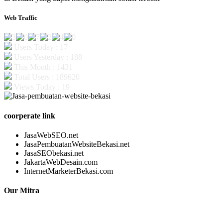
Web Traffic
Users Today : 17
Users Yesterday : 188
This Month : 1431
Total Users : 189620
Views Today : 19
coorperate link
JasaWebSEO.net
JasaPembuatanWebsiteBekasi.net
JasaSEObekasi.net
JakartaWebDesain.com
InternetMarketerBekasi.com
Our Mitra