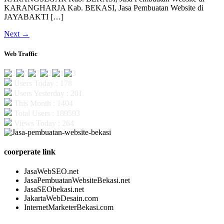
KARANGHARJA Kab. BEKASI, Jasa Pembuatan Website di
JAYABAKTI […]
Next
→
Web Traffic
Users Today : 178
Users Yesterday : 201
This Month : 1404
Total Users : 189593
Views Today : 264
coorperate link
JasaWebSEO.net
JasaPembuatanWebsiteBekasi.net
JasaSEObekasi.net
JakartaWebDesain.com
InternetMarketerBekasi.com