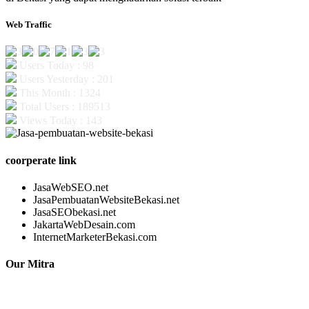
Web Traffic
Users Today : 98
Users Yesterday : 201
This Month : 1324
Total Users : 189513
Views Today : 143
coorperate link
JasaWebSEO.net
JasaPembuatanWebsiteBekasi.net
JasaSEObekasi.net
JakartaWebDesain.com
InternetMarketerBekasi.com
Our Mitra