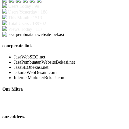
Users Today : 99
Users Yesterday : 188
This Month : 1513
Total Users : 189702
Views Today : 117
coorperate link
JasaWebSEO.net
JasaPembuatanWebsiteBekasi.net
JasaSEObekasi.net
JakartaWebDesain.com
InternetMarketerBekasi.com
Our Mitra
our address