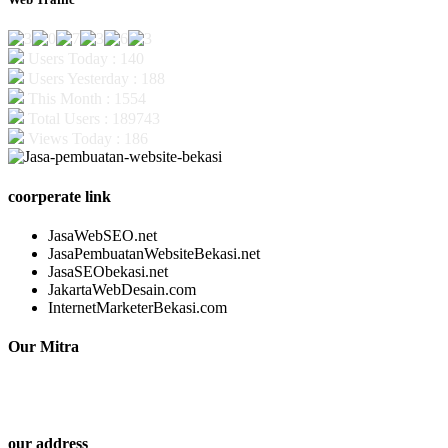
Users Today : 140
Users Yesterday : 188
This Month : 1554
Total Users : 189743
Views Today : 186
coorperate link
JasaWebSEO.net
JasaPembuatanWebsiteBekasi.net
JasaSEObekasi.net
JakartaWebDesain.com
InternetMarketerBekasi.com
Our Mitra
our address