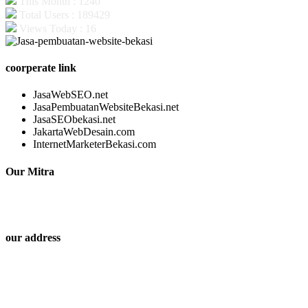
This Month : 1240
Total Users : 189429
Views Today : 16
coorperate link
JasaWebSEO.net
JasaPembuatanWebsiteBekasi.net
JasaSEObekasi.net
JakartaWebDesain.com
InternetMarketerBekasi.com
Our Mitra
our address