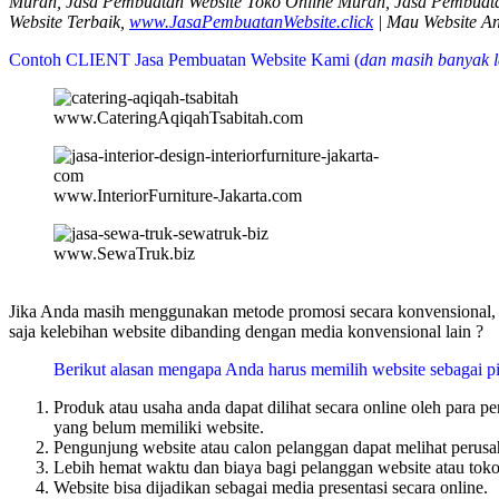
Murah, Jasa Pembuatan Website Toko Online Murah, Jasa Pembuatan
Website Terbaik,
www.JasaPembuatanWebsite.click
| Mau Website A
Contoh CLIENT Jasa Pembuatan Website Kami (
dan masih banyak l
www.CateringAqiqahTsabitah.com
www.InteriorFurniture-Jakarta.com
www.SewaTruk.biz
Jika Anda masih menggunakan metode promosi secara konvensional, m
saja kelebihan website dibanding dengan media konvensional lain ?
Berikut alasan mengapa Anda harus memilih website sebagai pi
Produk atau usaha anda dapat dilihat secara online oleh para 
yang belum memiliki website.
Pengunjung website atau calon pelanggan dapat melihat perusa
Lebih hemat waktu dan biaya bagi pelanggan website atau toko 
Website bisa dijadikan sebagai media presentasi secara online.