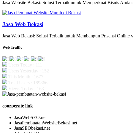
Jasa Website Bekasi: Solusi Terbaik untuk Memperkuat Bisnis Anda di
Jasa Web Bekasi
Jasa Web Bekasi: Solusi Terbaik untuk Membangun Prisensi Online y
Web Traffic
Users Today : 111
Users Yesterday : 152
This Month : 1677
Total Users : 189866
Views Today : 163
coorperate link
JasaWebSEO.net
JasaPembuatanWebsiteBekasi.net
JasaSEObekasi.net