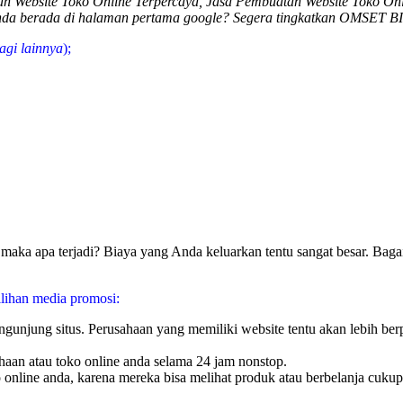
 Website Toko Online Terpercaya, Jasa Pembuatan Website Toko Onli
nda berada di halaman pertama google? Segera tingkatkan OMSET B
agi lainnya
);
aka apa terjadi? Biaya yang Anda keluarkan tentu sangat besar. Bagai
lihan media promosi:
pengunjung situs. Perusahaan yang memiliki website tentu akan lebih 
haan atau toko online anda selama 24 jam nonstop.
online anda, karena mereka bisa melihat produk atau berbelanja cukup