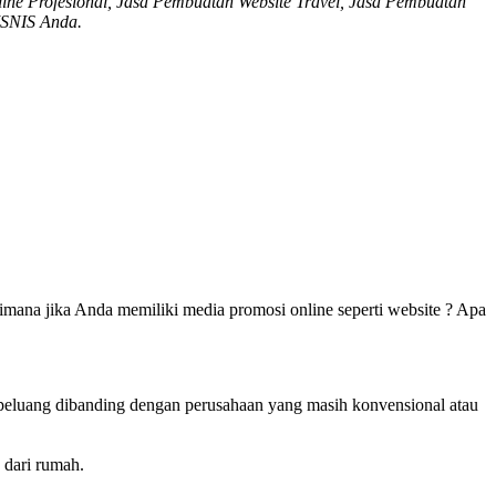
ne Profesional, Jasa Pembuatan Website Travel, Jasa Pembuatan
ISNIS Anda.
mana jika Anda memiliki media promosi online seperti website ? Apa
berpeluang dibanding dengan perusahaan yang masih konvensional atau
 dari rumah.