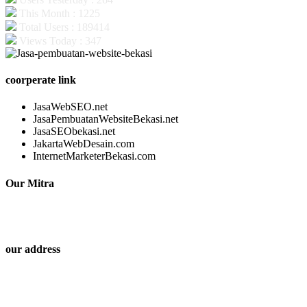
This Month : 1225
Total Users : 189414
Views Today : 347
coorperate link
JasaWebSEO.net
JasaPembuatanWebsiteBekasi.net
JasaSEObekasi.net
JakartaWebDesain.com
InternetMarketerBekasi.com
Our Mitra
our address