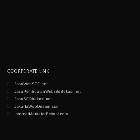
COORPERATE LINK
JasaWebSEO.net
JasaPembuatanWebsiteBekasi.net
JasaSEObekasi.net
JakartaWebDesain.com
InternetMarketerBekasi.com