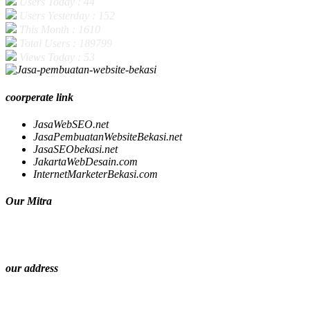
Users Today : 44
Users Yesterday : 152
This Month : 1610
Total Users : 189799
Views Today : 53
coorperate link
JasaWebSEO.net
JasaPembuatanWebsiteBekasi.net
JasaSEObekasi.net
JakartaWebDesain.com
InternetMarketerBekasi.com
Our Mitra
our address