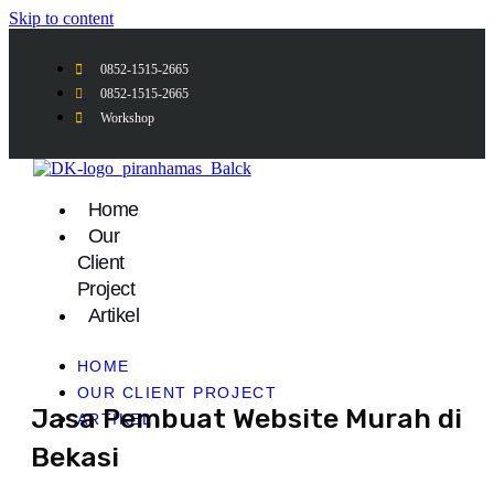
Skip to content
0852-1515-2665
0852-1515-2665
Workshop
Home
Our
Client
Project
Artikel
HOME
OUR CLIENT PROJECT
Jasa Pembuat Website Murah di
ARTIKEL
Bekasi