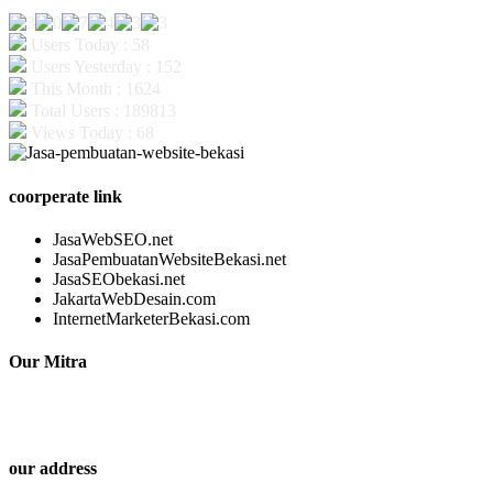
Users Today : 58
Users Yesterday : 152
This Month : 1624
Total Users : 189813
Views Today : 68
coorperate link
JasaWebSEO.net
JasaPembuatanWebsiteBekasi.net
JasaSEObekasi.net
JakartaWebDesain.com
InternetMarketerBekasi.com
Our Mitra
our address