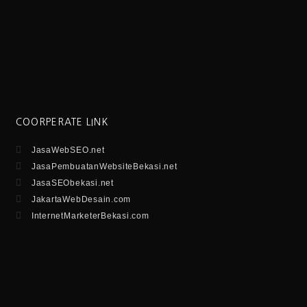
COORPERATE LINK
JasaWebSEO.net
JasaPembuatanWebsiteBekasi.net
JasaSEObekasi.net
JakartaWebDesain.com
InternetMarketerBekasi.com