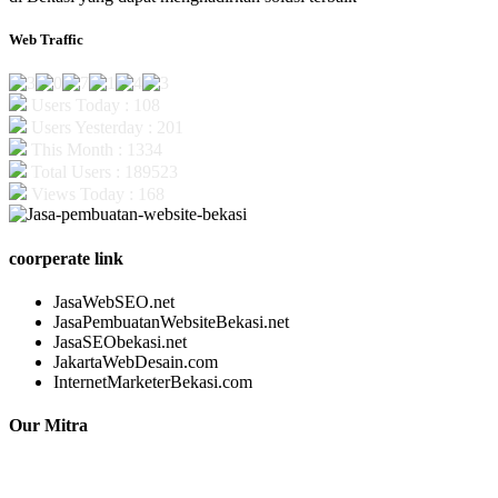
Web Traffic
Users Today : 108
Users Yesterday : 201
This Month : 1334
Total Users : 189523
Views Today : 168
coorperate link
JasaWebSEO.net
JasaPembuatanWebsiteBekasi.net
JasaSEObekasi.net
JakartaWebDesain.com
InternetMarketerBekasi.com
Our Mitra