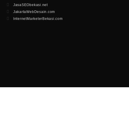
JasaSEObekasi.net
JakartaWebDesain.com
InternetMarketerBekasi.com
OUR MITRA