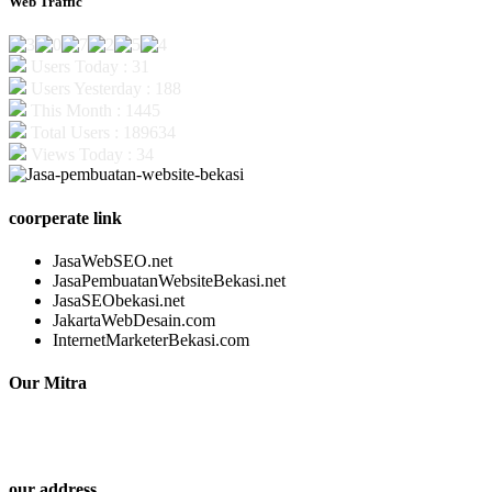
Web Traffic
Users Today : 31
Users Yesterday : 188
This Month : 1445
Total Users : 189634
Views Today : 34
coorperate link
JasaWebSEO.net
JasaPembuatanWebsiteBekasi.net
JasaSEObekasi.net
JakartaWebDesain.com
InternetMarketerBekasi.com
Our Mitra
our address