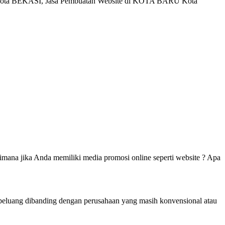
Kota BEKASI, Jasa Pembuatan Website di KOTA BARU Kota
mana jika Anda memiliki media promosi online seperti website ? Apa
berpeluang dibanding dengan perusahaan yang masih konvensional atau