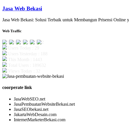
Jasa Web Bekasi
Jasa Web Bekasi: Solusi Terbaik untuk Membangun Prisensi Online y
Web Traffic
Users Today : 29
Users Yesterday : 188
This Month : 1443
Total Users : 189632
Views Today : 32
coorperate link
JasaWebSEO.net
JasaPembuatanWebsiteBekasi.net
JasaSEObekasi.net
JakartaWebDesain.com
InternetMarketerBekasi.com