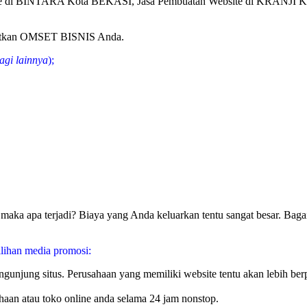
e di BINTARA Kota BEKASI, Jasa Pembuatan Website di KRANJI 
gkatkan OMSET BISNIS Anda.
agi lainnya
);
aka apa terjadi? Biaya yang Anda keluarkan tentu sangat besar. Bagai
lihan media promosi:
pengunjung situs. Perusahaan yang memiliki website tentu akan lebih 
haan atau toko online anda selama 24 jam nonstop.