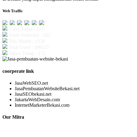
Web Traffic
Users Today : 112
Users Yesterday : 201
This Month : 1338
Total Users : 189527
Views Today : 172
coorperate link
JasaWebSEO.net
JasaPembuatanWebsiteBekasi.net
JasaSEObekasi.net
JakartaWebDesain.com
InternetMarketerBekasi.com
Our Mitra