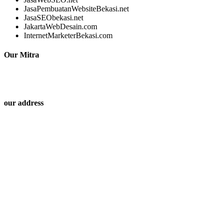
JasaPembuatanWebsiteBekasi.net
JasaSEObekasi.net
JakartaWebDesain.com
InternetMarketerBekasi.com
Our Mitra
our address