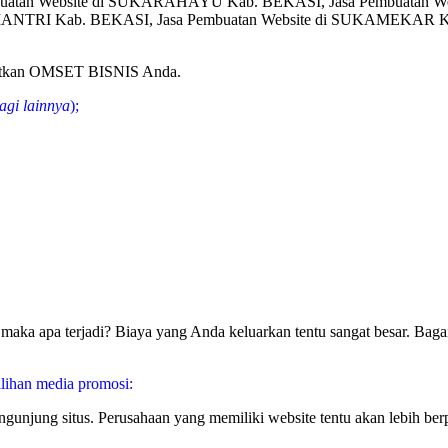
buatan Website di SUKARAHAYU Kab. BEKASI, Jasa Pembuatan We
ANTRI Kab. BEKASI, Jasa Pembuatan Website di SUKAMEKAR Ka
gkatkan OMSET BISNIS Anda.
agi lainnya
);
aka apa terjadi? Biaya yang Anda keluarkan tentu sangat besar. Bagai
lihan media promosi:
pengunjung situs. Perusahaan yang memiliki website tentu akan lebih 