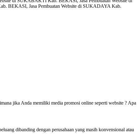
bsite di SUKABAKTI Kab. BEKASI, Jasa Pembuatan Website di
b. BEKASI, Jasa Pembuatan Website di SUKADAYA Kab.
mana jika Anda memiliki media promosi online seperti website ? Apa
berpeluang dibanding dengan perusahaan yang masih konvensional atau