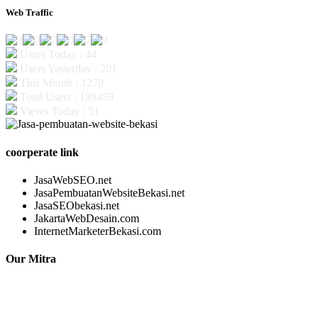
Web Traffic
Users Today : 44
Users Yesterday : 201
This Month : 1270
Total Users : 189459
Views Today : 51
coorperate link
JasaWebSEO.net
JasaPembuatanWebsiteBekasi.net
JasaSEObekasi.net
JakartaWebDesain.com
InternetMarketerBekasi.com
Our Mitra