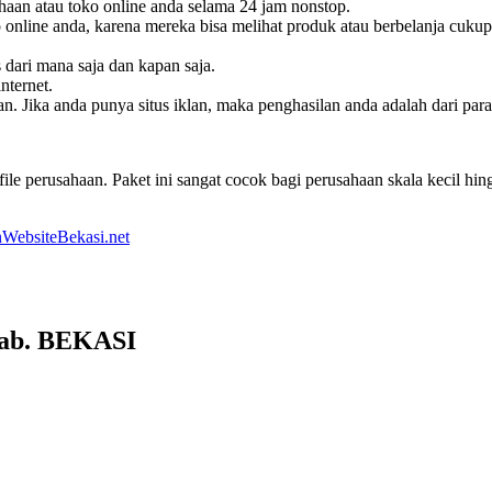
haan atau toko online anda selama 24 jam nonstop.
online anda, karena mereka bisa melihat produk atau berbelanja cukup
s dari mana saja dan kapan saja.
nternet.
. Jika anda punya situs iklan, maka penghasilan anda adalah dari pa
le perusahaan. Paket ini sangat cocok bagi perusahaan skala kecil h
WebsiteBekasi.net
Kab. BEKASI