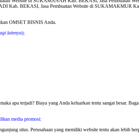
buatan Website di SUKAMANAH Kab. BEKASI, Jasa Pembuatan Web
DI Kab. BEKASI, Jasa Pembuatan Website di SUKAMAKMUR Kab
gkatkan OMSET BISNIS Anda.
agi lainnya
);
aka apa terjadi? Biaya yang Anda keluarkan tentu sangat besar. Bagai
lihan media promosi:
pengunjung situs. Perusahaan yang memiliki website tentu akan lebih 