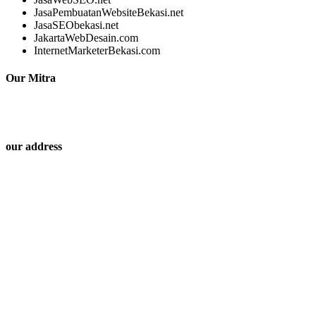
JasaPembuatanWebsiteBekasi.net
JasaSEObekasi.net
JakartaWebDesain.com
InternetMarketerBekasi.com
Our Mitra
our address