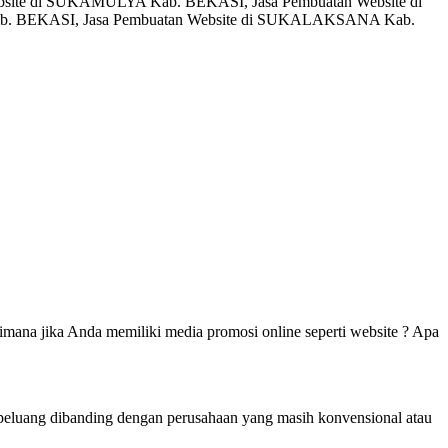
site di SUKAMULYA Kab. BEKASI, Jasa Pembuatan Website di
. BEKASI, Jasa Pembuatan Website di SUKALAKSANA Kab.
mana jika Anda memiliki media promosi online seperti website ? Apa
berpeluang dibanding dengan perusahaan yang masih konvensional atau