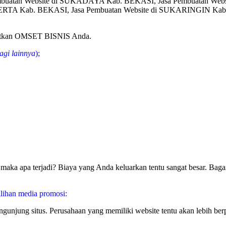
uatan Website di SUKADAYA Kab. BEKASI, Jasa Pembuatan Websi
RTA Kab. BEKASI, Jasa Pembuatan Website di SUKARINGIN Kab
gkatkan OMSET BISNIS Anda.
agi lainnya
);
aka apa terjadi? Biaya yang Anda keluarkan tentu sangat besar. Bagai
lihan media promosi:
pengunjung situs. Perusahaan yang memiliki website tentu akan lebih 