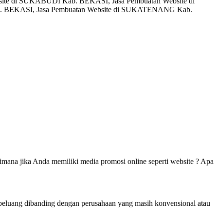
te di SUKABUDI Kab. BEKASI, Jasa Pembuatan Website di
. BEKASI, Jasa Pembuatan Website di SUKATENANG Kab.
mana jika Anda memiliki media promosi online seperti website ? Apa
berpeluang dibanding dengan perusahaan yang masih konvensional atau