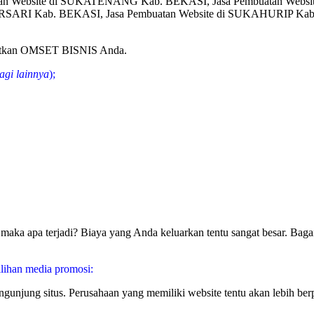
an Website di SUKATENANG Kab. BEKASI, Jasa Pembuatan Websit
SARI Kab. BEKASI, Jasa Pembuatan Website di SUKAHURIP Kab
gkatkan OMSET BISNIS Anda.
agi lainnya
);
aka apa terjadi? Biaya yang Anda keluarkan tentu sangat besar. Bagai
lihan media promosi:
pengunjung situs. Perusahaan yang memiliki website tentu akan lebih 