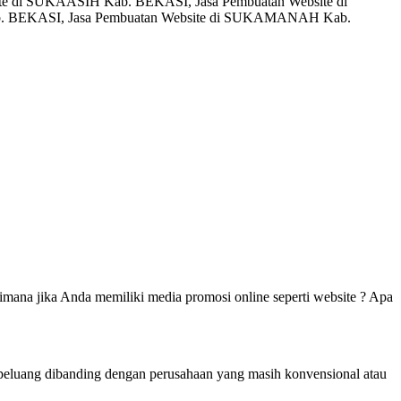
e di SUKAASIH Kab. BEKASI, Jasa Pembuatan Website di
. BEKASI, Jasa Pembuatan Website di SUKAMANAH Kab.
mana jika Anda memiliki media promosi online seperti website ? Apa
berpeluang dibanding dengan perusahaan yang masih konvensional atau