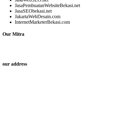
JasaPembuatanWebsiteBekasi.net
JasaSEObekasi.net
JakartaWebDesain.com
InternetMarketerBekasi.com
Our Mitra
our address