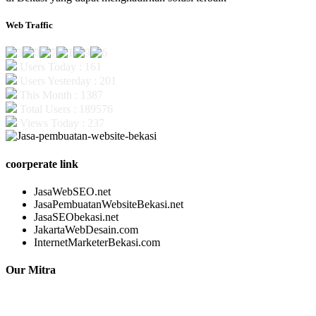
Web Traffic
Users Today : 161
Users Yesterday : 201
This Month : 1387
Total Users : 189576
Views Today : 237
coorperate link
JasaWebSEO.net
JasaPembuatanWebsiteBekasi.net
JasaSEObekasi.net
JakartaWebDesain.com
InternetMarketerBekasi.com
Our Mitra