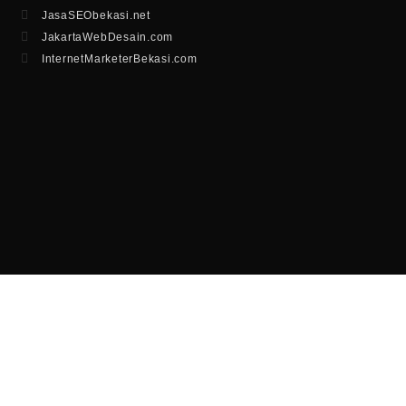
JasaSEObekasi.net
JakartaWebDesain.com
InternetMarketerBekasi.com
OUR MITRA