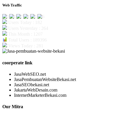
Web Traffic
Users Today : 182
Users Yesterday : 264
This Month : 1207
Total Users : 189396
Views Today : 281
coorperate link
JasaWebSEO.net
JasaPembuatanWebsiteBekasi.net
JasaSEObekasi.net
JakartaWebDesain.com
InternetMarketerBekasi.com
Our Mitra