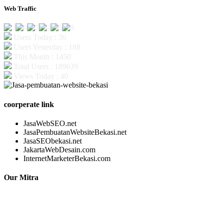
Web Traffic
Users Today : 36
Users Yesterday : 188
This Month : 1450
Total Users : 189639
Views Today : 40
coorperate link
JasaWebSEO.net
JasaPembuatanWebsiteBekasi.net
JasaSEObekasi.net
JakartaWebDesain.com
InternetMarketerBekasi.com
Our Mitra