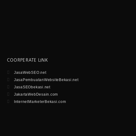
COORPERATE LINK
JasaWebSEO.net
JasaPembuatanWebsiteBekasi.net
JasaSEObekasi.net
JakartaWebDesain.com
InternetMarketerBekasi.com