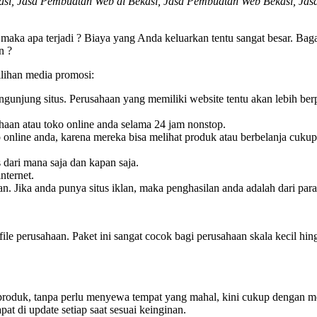
, Jasa Pembuatan Web di Bekasi, Jasa Pembuatan Web Bekasi, Jasa 
ka apa terjadi ? Biaya yang Anda keluarkan tentu sangat besar. Baga
n ?
lihan media promosi:
pengunjung situs. Perusahaan yang memiliki website tentu akan lebih 
haan atau toko online anda selama 24 jam nonstop.
online anda, karena mereka bisa melihat produk atau berbelanja cukup
s dari mana saja dan kapan saja.
nternet.
. Jika anda punya situs iklan, maka penghasilan anda adalah dari pa
le perusahaan. Paket ini sangat cocok bagi perusahaan skala kecil h
produk, tanpa perlu menyewa tempat yang mahal, kini cukup dengan me
apat di update setiap saat sesuai keinginan.