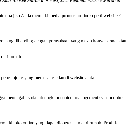
Buat Website Murah di Bekasi, Jasa Pembuat Website Murah di
imana jika Anda memiliki media promosi online seperti website ?
berpeluang dibanding dengan perusahaan yang masih konvensional atau
 dari rumah.
ra pengunjung yang memasang iklan di website anda.
ingga menengah. sudah dilengkapi content management system untuk
miliki toko online yang dapat dioperasikan dari rumah. Produk