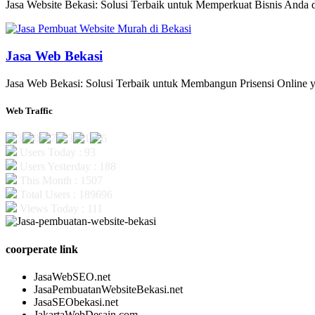
Jasa Website Bekasi: Solusi Terbaik untuk Memperkuat Bisnis Anda di
Jasa Web Bekasi
Jasa Web Bekasi: Solusi Terbaik untuk Membangun Prisensi Online y
Web Traffic
Users Today : 93
Users Yesterday : 188
This Month : 1507
Total Users : 189696
Views Today : 111
coorperate link
JasaWebSEO.net
JasaPembuatanWebsiteBekasi.net
JasaSEObekasi.net
JakartaWebDesain.com