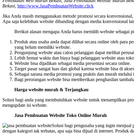
Pembuatan Web Murah Bekasi, Jasa Pembuatan Website Murah Bekasi
Bekasi,
http://www.JasaPembuatanWebsite.click
Jika Anda masih menggunakan metode promosi secara konvensional, ma
Apa saja kelebihan website dibanding dengan media konvensional lai
Berikut alasan mengapa Anda harus memilih website sebagai pi
Produk atau usaha anda dapat dilihat secara online oleh para 
yang belum memiliki website.
Pengunjung website atau calon pelanggan dapat melihat perusa
Lebih hemat waktu dan biaya bagi pelanggan website atau toko 
W
ebsite bisa dijadikan sebagai media presentasi secara online.
Target pasar sangat luas dan global karena website bisa di akse
Sebagai sarana media promosi yang praktis dan murah melalui i
Bagi perorangan website bisa memberikan penghasilan tambahan
Harga website murah & Terjangkau
Solusi bagi anda yang membutuhkan website untuk menampilkan profi
mengupdate isi website.
Jasa Pembuatan Website Toko Online Murah
Solusi bagi pengusaha yang ingin menjual 
dengan kategori tak terbatas, apa saja bisa dijual di internet. Produk d