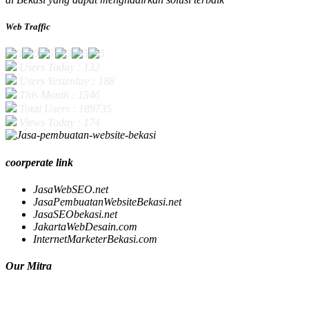
Web Traffic
Users Today : 132
Users Yesterday : 188
This Month : 1546
Total Users : 189735
Views Today : 174
coorperate link
JasaWebSEO.net
JasaPembuatanWebsiteBekasi.net
JasaSEObekasi.net
JakartaWebDesain.com
InternetMarketerBekasi.com
Our Mitra