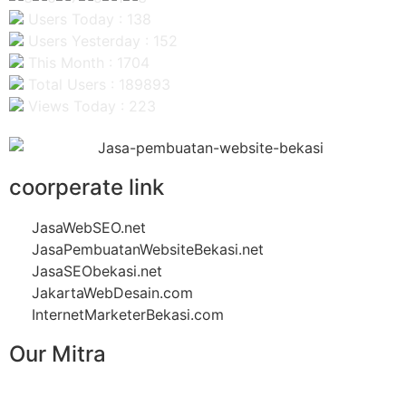
Users Today : 138
Users Yesterday : 152
This Month : 1704
Total Users : 189893
Views Today : 223
coorperate link
JasaWebSEO.net
JasaPembuatanWebsiteBekasi.net
JasaSEObekasi.net
JakartaWebDesain.com
InternetMarketerBekasi.com
Our Mitra