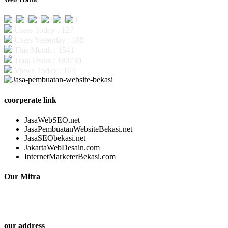
Users Today : 127
Users Yesterday : 188
This Month : 1541
Total Users : 189730
Views Today : 164
coorperate link
JasaWebSEO.net
JasaPembuatanWebsiteBekasi.net
JasaSEObekasi.net
JakartaWebDesain.com
InternetMarketerBekasi.com
Our Mitra
our address