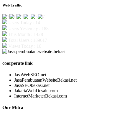
Web Traffic
Users Today : 14
Users Yesterday : 188
This Month : 1428
Total Users : 189617
Views Today : 16
coorperate link
JasaWebSEO.net
JasaPembuatanWebsiteBekasi.net
JasaSEObekasi.net
JakartaWebDesain.com
InternetMarketerBekasi.com
Our Mitra