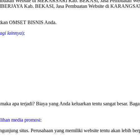
mbuatan Website di MEKARSARI Kab. BEKASI, Jasa Pembuatan We
BERJAYA Kab. BEKASI, Jasa Pembuatan Website di KARANGSATR
gkatkan OMSET BISNIS Anda.
agi lainnya
);
aka apa terjadi? Biaya yang Anda keluarkan tentu sangat besar. Bagai
lihan media promosi:
pengunjung situs. Perusahaan yang memiliki website tentu akan lebih 