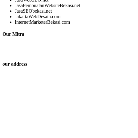
JasaPembuatanWebsiteBekasi.net
JasaSEObekasi.net
JakartaWebDesain.com
InternetMarketerBekasi.com
Our Mitra
our address