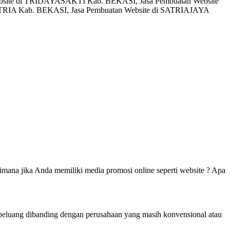
bsite di TRIDAYASAKTI Kab. BEKASI, Jasa Pembuatan Website
IA Kab. BEKASI, Jasa Pembuatan Website di SATRIAJAYA
mana jika Anda memiliki media promosi online seperti website ? Apa
berpeluang dibanding dengan perusahaan yang masih konvensional atau