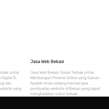
Jasa Web Bekasi
erbaik untuk
Jasa Web Bekasi: Solusi Terbaik untuk
Digital Di
Membangun Prisensi Online yang Sukses
ogi dan
Apakah Anda sedang mencari jasa
 website yang
pembuatan website di Bekasi yang dapat
menghadirkan solusi terbaik