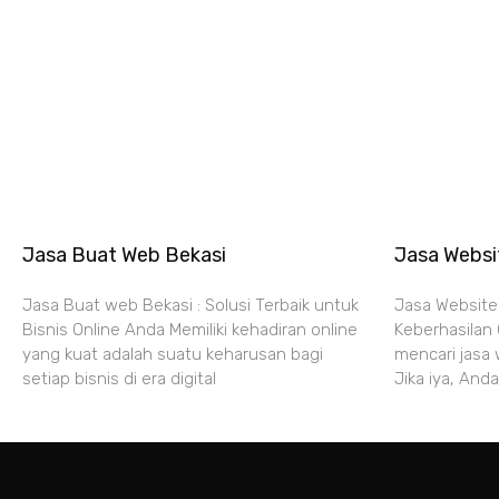
Jasa Buat Web Bekasi
Jasa Websit
Jasa Buat web Bekasi : Solusi Terbaik untuk
Jasa Website 
Bisnis Online Anda Memiliki kehadiran online
Keberhasilan
yang kuat adalah suatu keharusan bagi
mencari jasa 
setiap bisnis di era digital
Jika iya, Anda