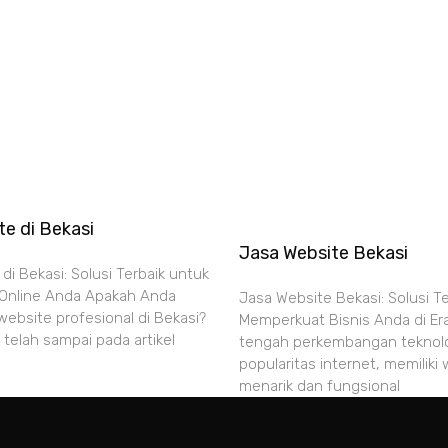
e di Bekasi
Jasa Website Bekasi
di Bekasi: Solusi Terbaik untuk
 Online Anda Apakah Anda
Jasa Website Bekasi: Solusi T
website profesional di Bekasi?
Memperkuat Bisnis Anda di Era 
 telah sampai pada artikel
tengah perkembangan teknol
popularitas internet, memiliki
menarik dan fungsional